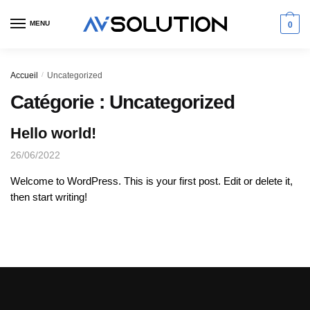
Skip
Skip
to
to
MENU
0
navigation
content
Accueil
/
Uncategorized
Catégorie :
Uncategorized
Hello world!
26/06/2022
Welcome to WordPress. This is your first post. Edit or delete it,
then start writing!