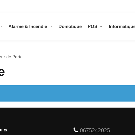
Alarme & Incendie
Domotique
POS
Informatiqu
eur de Porte
e
0675242025
uits