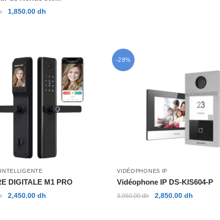
Le
Le
1,850.00
dh
h
prix
prix
initial
actuel
était :
est :
2,500.00 dh.
1,850.00 dh.
-28%
INTELLIGENTE
VIDÉOPHONES IP
E DIGITALE M1 PRO
Vidéophone IP DS-KIS604-P
Le
Le
Le
Le
2,450.00
dh
2,850.00
dh
h
3,950.00
dh
prix
prix
prix
prix
initial
actuel
initial
actuel