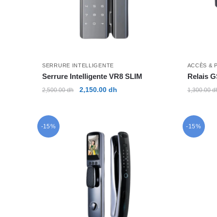
SERRURE INTELLIGENTE
ACCÈS & 
Serrure Intelligente VR8 SLIM
Relais G
Le
Le
2,150.00
dh
2,500.00
dh
1,300.00
d
prix
prix
initial
actuel
était :
est :
-15%
-15%
2,500.00 dh.
2,150.00 dh.