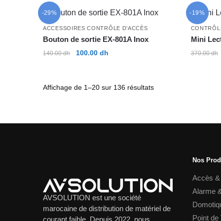
-29%
-19%
ACCESSOIRES CONTRÔLE D’ACCÈS
CONTRÔL
Bouton de sortie EX-801A Inox
Mini Lec
Le
Le
100.00
dh
140.00
dh
370.00
dh
prix
prix
initial
actuel
était :
est :
Trié
Affichage de 1–20 sur 136 résultats
140.00 dh.
100.00 dh.
du
plus
récent
au
plus
ancien
Nos Prod
Accès &
Alarme &
AVSOLUTION est une société
Domotiq
marocaine de distribution de matériel de
Point de
courant faible. Depuis 2022, nous