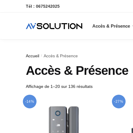
Skip
Skip
Tél : 0675242025
to
to
navigation
content
Accès & Présence
Accueil
Accès & Présence
/
Accès & Présence
Trié
Affichage de 1–20 sur 136 résultats
du
plus
-14%
-27%
récent
au
plus
ancien