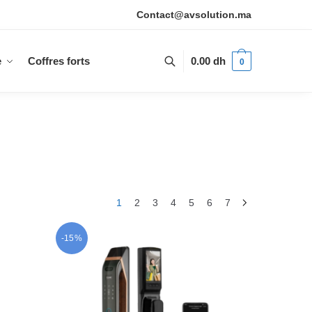
Contact@avsolution.ma
e
Coffres forts
0.00
dh
0
1
2
3
4
5
6
7
-15%