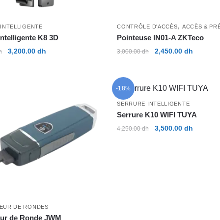
,
INTELLIGENTE
CONTRÔLE D'ACCÈS
ACCÈS & PR
Intelligente K8 3D
Pointeuse IN01-A ZKTeco
Le
Le
Le
Le
3,200.00
dh
2,450.00
dh
h
3,000.00
dh
prix
prix
prix
prix
initial
actuel
initial
actuel
était :
est :
était :
est :
-18%
3,750.00 dh.
3,200.00 dh.
3,000.00 dh.
2,450.00
SERRURE INTELLIGENTE
Serrure K10 WIFI TUYA
Le
Le
3,500.00
dh
4,250.00
dh
prix
prix
initial
actuel
était :
est :
4,250.00 dh.
3,500.00
EUR DE RONDES
eur de Ronde JWM