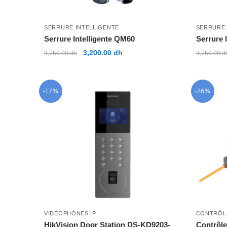
SERRURE INTELLIGENTE
SERRURE 
Serrure Intelligente QM60
Serrure 
Le
Le
3,200.00
dh
3,750.00
dh
3,750.00
d
prix
prix
initial
actuel
était :
est :
-17%
-26%
3,750.00 dh.
3,200.00 dh.
VIDÉOPHONES IP
CONTRÔL
HikVision Door Station DS-KD9203-
Contrôl