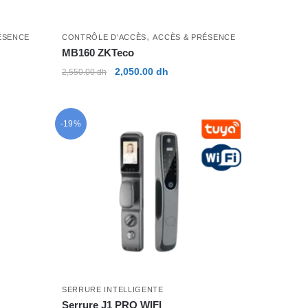
,
ÉSENCE
CONTRÔLE D'ACCÈS
ACCÈS & PRÉSENCE
MB160 ZKTeco
Le
Le
2,050.00
dh
2,550.00
dh
prix
prix
initial
actuel
était :
est :
-19%
 dh.
2,550.00 dh.
2,050.00 dh.
 dh.
SERRURE INTELLIGENTE
Serrure J1 PRO WIFI