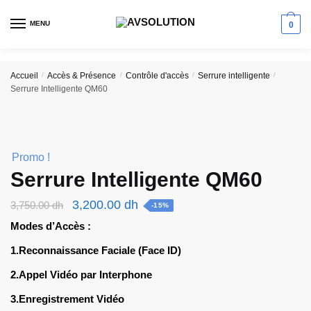
Skip
Skip
to
to
MENU
0
navigation
content
Accueil
/
Accès & Présence
/
Contrôle d'accès
/
Serrure intelligente
/
Serrure Intelligente QM60
Promo !
Serrure Intelligente QM60
Le
Le
3,200.00
dh
3,750.00
dh
-15%
prix
prix
Modes d’Accès :
initial
actuel
1.Reconnaissance Faciale (Face ID)
était :
est :
2.Appel Vidéo par Interphone
3,750.00 dh.
3,200.00 dh.
3.Enregistrement Vidéo