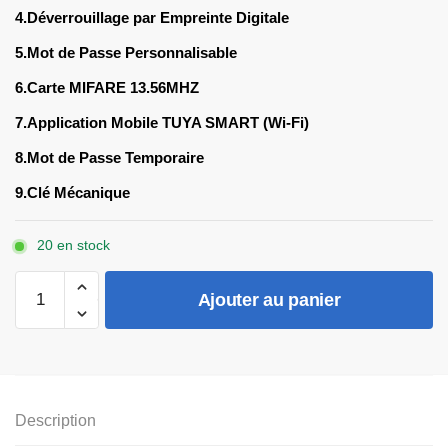
4.Déverrouillage par Empreinte Digitale
5.Mot de Passe Personnalisable
6.Carte MIFARE 13.56MHZ
7.Application Mobile TUYA SMART (Wi-Fi)
8.Mot de Passe Temporaire
9.Clé Mécanique
20 en stock
quantité
Ajouter au panier
de
Serrure
Intelligente
QM60
Description