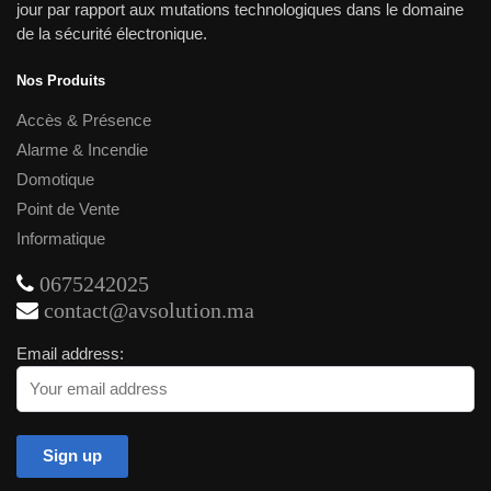
choisies
jour par rapport aux mutations technologiques dans le domaine
sur
de la sécurité électronique.
la
page
Nos Produits
du
Accès & Présence
produit
Alarme & Incendie
Domotique
Point de Vente
Informatique
0675242025
contact@avsolution.ma
Email address: