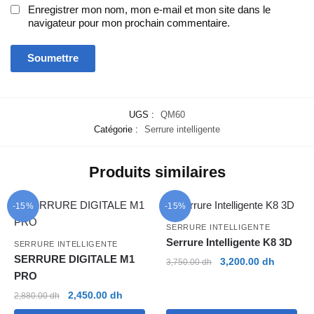
Enregistrer mon nom, mon e-mail et mon site dans le
navigateur pour mon prochain commentaire.
UGS :
QM60
Catégorie :
Serrure intelligente
Produits similaires
-15%
-15%
SERRURE INTELLIGENTE
Serrure Intelligente K8 3D
SERRURE INTELLIGENTE
SERRURE DIGITALE M1
Le
Le
3,200.00
dh
3,750.00
dh
PRO
prix
prix
initial
actuel
Le
Le
2,450.00
dh
2,880.00
dh
était :
est :
prix
prix