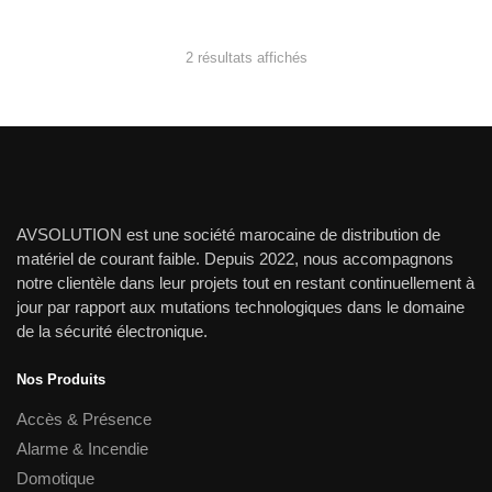
était :
est :
2,500.00 dh.
2,300.00 dh.
3,500.00 dh.
2,500.00
Trié
2 résultats affichés
du
plus
récent
au
plus
ancien
AVSOLUTION est une société marocaine de distribution de
matériel de courant faible. Depuis 2022, nous accompagnons
notre clientèle dans leur projets tout en restant continuellement à
jour par rapport aux mutations technologiques dans le domaine
de la sécurité électronique.
Nos Produits
Accès & Présence
Alarme & Incendie
Domotique