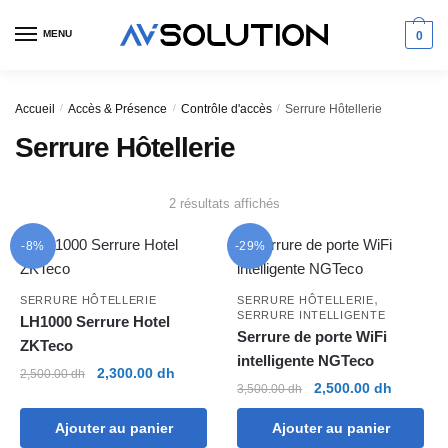
Skip
Skip
to
to
MENU
0
navigation
content
Accueil
/
Accès & Présence
/
Contrôle d'accès
/
Serrure Hôtellerie
Serrure Hôtellerie
Trié
2 résultats affichés
du
plus
-8%
-29%
récent
au
,
SERRURE HÔTELLERIE
SERRURE HÔTELLERIE
plus
SERRURE INTELLIGENTE
LH1000 Serrure Hotel
ancien
Serrure de porte WiFi
ZKTeco
intelligente NGTeco
Le
Le
2,300.00
dh
2,500.00
dh
Le
Le
2,500.00
dh
3,500.00
dh
prix
prix
prix
prix
initial
actuel
Ajouter au panier
Ajouter au panier
initial
actuel
était :
est :