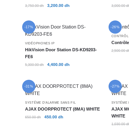
Le
Le
3,200.00
dh
3,750.00
dh
3,000.00
d
prix
prix
initial
actuel
était :
est :
-17%
-26%
3,750.00 dh.
3,200.00 dh.
CONTRÔL
Contrôl
VIDÉOPHONES IP
HikVision Door Station DS-KD9203-
2,500.00
d
FE6
Le
Le
4,400.00
dh
5,300.00
dh
prix
prix
initial
actuel
était :
est :
-31%
-27%
5,300.00 dh.
4,400.00 dh.
SYSTÉME D’ALARME SANS FIL
SYSTÉME 
AJAX DOORPROTECT (8MA) WHITE
AJAX M
WHITE
Le
Le
450.00
dh
650.00
dh
prix
prix
1,030.00
d