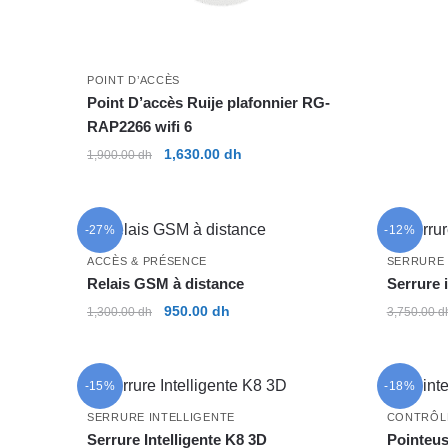
POINT D’ACCÈS
Point D’accès Ruije plafonnier RG-
RAP2266 wifi 6
Le
Le
1,630.00
dh
1,900.00
dh
prix
prix
initial
actuel
était :
est :
-27%
-12%
1,900.00 dh.
1,630.00 dh.
ACCÈS & PRÉSENCE
SERRURE 
Relais GSM à distance
Serrure 
Le
Le
950.00
dh
1,300.00
dh
3,750.00
d
prix
prix
initial
actuel
était :
est :
-15%
-18%
1,300.00 dh.
950.00 dh.
SERRURE INTELLIGENTE
CONTRÔL
Serrure Intelligente K8 3D
Pointeu