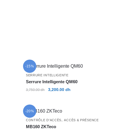
2,500.00 dh.
2,150.00 dh.
 dh.
-15%
SERRURE INTELLIGENTE
Serrure Intelligente QM60
Le
Le
3,200.00
dh
3,750.00
dh
prix
prix
initial
actuel
était :
est :
-20%
 dh.
3,750.00 dh.
3,200.00 dh.
,
CONTRÔLE D'ACCÈS
ACCÈS & PRÉSENCE
MB160 ZKTeco