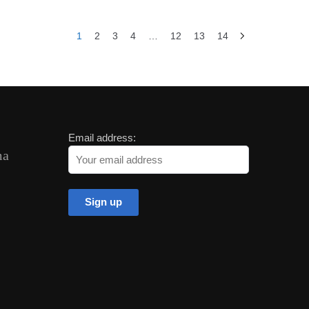
 dh.
3,600.00 dh.
2,900.00 dh.
1
2
3
4
…
12
13
14
Email address:
ma