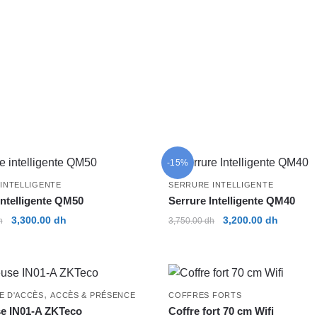
était :
est :
était :
est :
450.00 dh.
300.00 dh.
3,800.00 dh.
2,850.00
-15%
INTELLIGENTE
SERRURE INTELLIGENTE
intelligente QM50
Serrure Intelligente QM40
Le
Le
Le
Le
3,300.00
dh
3,200.00
dh
h
3,750.00
dh
prix
prix
prix
prix
initial
actuel
initial
actuel
était :
est :
était :
est :
3,750.00 dh.
3,300.00 dh.
3,750.00 dh.
3,200.00
,
E D'ACCÈS
ACCÈS & PRÉSENCE
COFFRES FORTS
se IN01-A ZKTeco
Coffre fort 70 cm Wifi