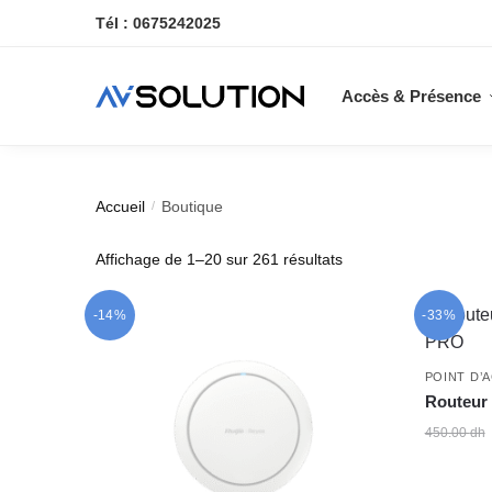
Skip
Skip
Tél : 0675242025
to
to
navigation
content
Accès & Présence
Accueil
Boutique
/
Trié
Affichage de 1–20 sur 261 résultats
du
plus
-14%
-33%
récent
au
plus
POINT D’
Routeur
ancien
450.00
dh