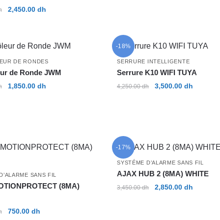
Le
Le
2,450.00
dh
h
prix
prix
initial
actuel
était :
est :
-18%
3,000.00 dh.
2,450.00 dh.
EUR DE RONDES
SERRURE INTELLIGENTE
eur de Ronde JWM
Serrure K10 WIFI TUYA
Le
Le
Le
Le
1,850.00
dh
3,500.00
dh
h
4,250.00
dh
prix
prix
prix
prix
initial
actuel
initial
actuel
était :
est :
était :
est :
2,500.00 dh.
1,850.00 dh.
4,250.00 dh.
3,500.00
-17%
SYSTÉME D’ALARME SANS FIL
AJAX HUB 2 (8MA) WHITE
D’ALARME SANS FIL
OTIONPROTECT (8MA)
Le
Le
2,850.00
dh
3,450.00
dh
prix
prix
initial
actuel
Le
Le
750.00
dh
h
était :
est :