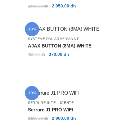
Le
Le
2,050.00
dh
2,550.00
dh
prix
prix
initial
actuel
était :
est :
-18%
2,550.00 dh.
2,050.00 dh.
SYSTÉME D’ALARME SANS FIL
AJAX BUTTON (8MA) WHITE
Le
Le
370.00
dh
450.00
dh
prix
prix
initial
actuel
était :
est :
 dh.
450.00 dh.
370.00 dh.
-19%
SERRURE INTELLIGENTE
Serrure J1 PRO WIFI
Le
Le
2,900.00
dh
3,600.00
dh
prix
prix
initial
actuel
était :
est :