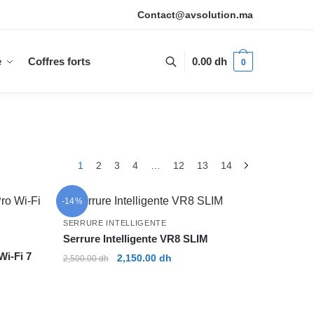
Contact@avsolution.ma
e
Coffres forts
0.00
dh
0
1
2
3
4
…
12
13
14
-14%
SERRURE INTELLIGENTE
Serrure Intelligente VR8 SLIM
Wi-Fi 7
Le
Le
2,150.00
dh
2,500.00
dh
prix
prix
initial
actuel
était :
est :