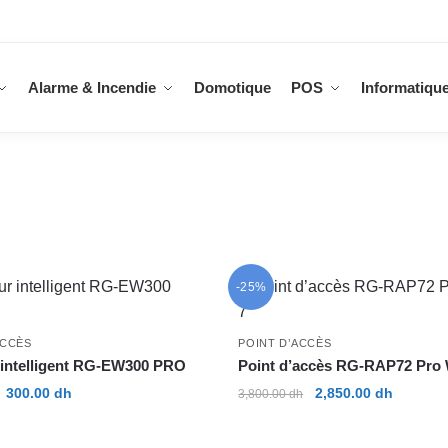
Alarme & Incendie
Domotique
POS
Informatiqu
-25%
ACCÈS
POINT D’ACCÈS
 intelligent RG-EW300 PRO
Point d’accès RG-RAP72 Pro 
Le
Le
Le
Le
300.00
dh
2,850.00
dh
3,800.00
dh
prix
prix
prix
prix
initial
actuel
initial
actuel