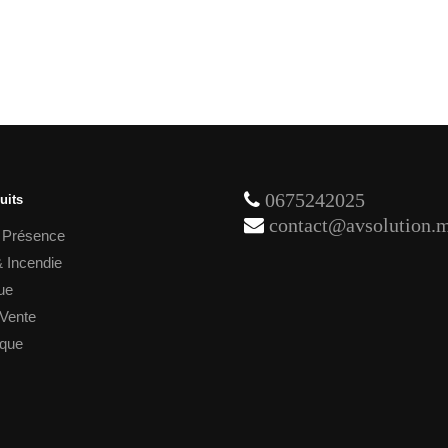
prix
prix
3,450.00 dh.
2,850.00
initial
actuel
était :
est :
1,030.00 dh.
750.00 dh.
0675242025
uits
contact@avsolution.
 Présence
 Incendie
ue
 Vente
ique