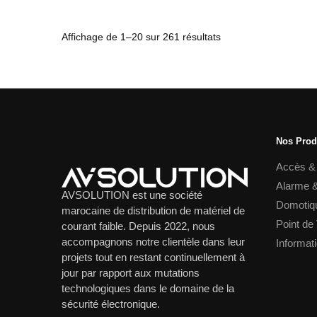
initial
actuel
était :
est :
650.00 dh.
450.00 dh.
Trié
Affichage de 1–20 sur 261 résultats
du
plus
récent
au
plus
ancien
Nos Prod
Accès &
Alarme &
AVSOLUTION est une société
Domotiq
marocaine de distribution de matériel de
Point de
courant faible. Depuis 2022, nous
accompagnons notre clientèle dans leur
Informat
projets tout en restant continuellement à
jour par rapport aux mutations
technologiques dans le domaine de la
sécurité électronique.