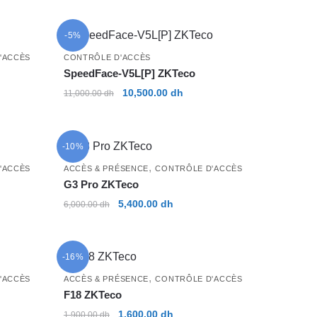
initial
actuel
était :
est :
-5%
 dh.
250.00 dh.
150.00 dh.
'ACCÈS
CONTRÔLE D'ACCÈS
SpeedFace-V5L[P] ZKTeco
Le
Le
10,500.00
dh
11,000.00
dh
prix
prix
initial
actuel
était :
est :
-10%
 dh.
11,000.00 dh.
10,500.00 dh.
,
'ACCÈS
ACCÈS & PRÉSENCE
CONTRÔLE D'ACCÈS
G3 Pro ZKTeco
Le
Le
5,400.00
dh
6,000.00
dh
prix
prix
initial
actuel
était :
est :
-16%
 dh.
6,000.00 dh.
5,400.00 dh.
,
'ACCÈS
ACCÈS & PRÉSENCE
CONTRÔLE D'ACCÈS
F18 ZKTeco
Le
Le
1,600.00
dh
1,900.00
dh