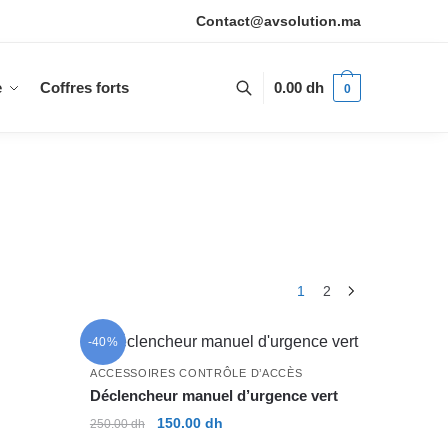
Contact@avsolution.ma
e
Coffres forts
0.00
dh
0
1
2
-40%
ACCESSOIRES CONTRÔLE D’ACCÈS
Déclencheur manuel d’urgence vert
Le
Le
150.00
dh
250.00
dh
prix
prix