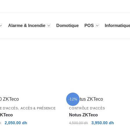
Alarme & Incendie
Domotique
POS
Informatiqu
-12%
,
E D'ACCÈS
ACCÈS & PRÉSENCE
CONTRÔLE D'ACCÈS
KTeco
Notus ZKTeco
Le
Le
Le
Le
2,050.00
dh
3,950.00
dh
h
4,500.00
dh
prix
prix
prix
prix