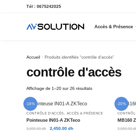
Skip
Skip
Tél : 0675242025
to
to
navigation
content
Accès & Présence
Accueil
Produits identifiés “contrôle d'accès”
/
contrôle d'accès
Trié
Affichage de 1–20 sur 26 résultats
du
plus
-18%
-20%
récent
,
CONTRÔLE D'ACCÈS
ACCÈS & PRÉSENCE
CONTRÔL
au
Pointeuse IN01-A ZKTeco
MB160 Z
plus
Le
Le
ancien
2,450.00
dh
3,000.00
dh
2,550.00
d
prix
prix