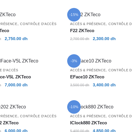
initial
actuel
initial
actuel
était :
est :
était :
est :
-15%
2,550.00 dh.
2,050.00 dh.
4,500.00 dh.
3,950.00
,
,
PRÉSENCE
CONTRÔLE D'ACCÈS
ACCÈS & PRÉSENCE
CONTRÔLE D
Teco
F22 ZKTeco
Le
Le
Le
Le
2,750.00
dh
2,300.00
dh
h
2,700.00
dh
prix
prix
prix
prix
initial
actuel
initial
actuel
était :
est :
était :
est :
-3%
2,900.00 dh.
2,750.00 dh.
2,700.00 dh.
2,300.00
,
E D'ACCÈS
ACCÈS & PRÉSENCE
CONTRÔLE D
ce-V5L ZKTeco
EFace10 ZKTeco
Le
Le
Le
Le
7,000.00
dh
3,400.00
dh
h
3,500.00
dh
prix
prix
prix
prix
initial
actuel
initial
actuel
était :
est :
était :
est :
-10%
8,000.00 dh.
7,000.00 dh.
3,500.00 dh.
3,400.00
,
,
PRÉSENCE
CONTRÔLE D'ACCÈS
ACCÈS & PRÉSENCE
CONTRÔLE D
2 ZKTeco
IClock880 ZKTeco
Le
Le
Le
Le
6,000.00
dh
4,850.00
dh
h
5,400.00
dh