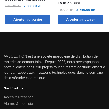
FV18 ZKTeco
Le
Le
7,000.00
dh
8,000.00
dh
Le
Le
2,750.00
dh
2,900.00
dh
prix
prix
prix
prix
initial
actuel
Ajouter au panier
Ajouter au panier
initial
actuel
était :
est :
était :
est :
8,000.00 dh.
7,000.00 dh.
2,900.00 dh.
2,750.00
AVSOLUTION est une société marocaine de distribution de
matériel de courant faible. Depuis 2022, nous accompagnons
notre clientèle dans leur projets tout en restant continuellement à
jour par rapport aux mutations technologiques dans le domaine
de la sécurité électronique.
Nos Produits
Accès & Présence
Alarme & Incendie