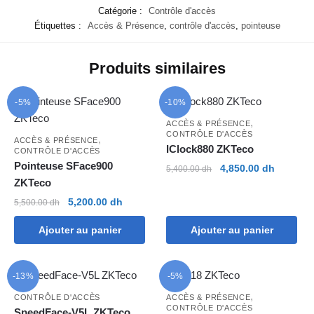
Catégorie :
Contrôle d'accès
Étiquettes :
Accès & Présence
,
contrôle d'accès
,
pointeuse
Produits similaires
-5%
-10%
,
ACCÈS & PRÉSENCE
CONTRÔLE D'ACCÈS
,
ACCÈS & PRÉSENCE
IClock880 ZKTeco
CONTRÔLE D'ACCÈS
Pointeuse SFace900
Le
Le
4,850.00
dh
5,400.00
dh
ZKTeco
prix
prix
initial
actuel
Le
Le
5,200.00
dh
5,500.00
dh
était :
est :
prix
prix
5,400.00 dh.
4,850.00
Ajouter au panier
Ajouter au panier
initial
actuel
était :
est :
5,500.00 dh.
5,200.00 dh.
-13%
-5%
,
CONTRÔLE D'ACCÈS
ACCÈS & PRÉSENCE
CONTRÔLE D'ACCÈS
SpeedFace-V5L ZKTeco