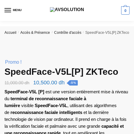
Skip
Skip
to
to
MENU
0
navigation
content
Accueil
/
Accès & Présence
/
Contrôle d'accès
/
SpeedFace-V5L[P] ZKTeco
Promo !
SpeedFace-V5L[P] ZKTeco
Le
Le
10,500.00
dh
11,000.00
dh
-5%
prix
prix
SpeedFace-V5L [P]
est une version entièrement mise à niveau
initial
actuel
du
terminal de reconnaissance faciale à
lumière
visible
SpeedFace-V5L
, utilisant des algorithmes
était :
est :
de
reconnaissance faciale intelligents
et la dernière
11,000.00 dh.
10,500.00 dh.
technologie de vision par ordinateur. Il prend en charge à la fois
la vérification faciale et palmaire avec une grande
capacité et
une reconnaissance rapide
, tout en améliorant les