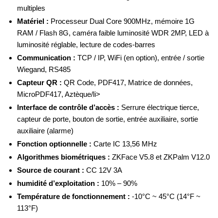
multiples
Matériel :
Processeur Dual Core 900MHz, mémoire 1G
RAM / Flash 8G, caméra faible luminosité WDR 2MP, LED à
luminosité réglable, lecture de codes-barres
Communication :
TCP / IP, WiFi (en option), entrée / sortie
Wiegand, RS485
Capteur QR :
QR Code, PDF417, Matrice de données,
MicroPDF417, Aztèque/li>
Interface de contrôle d’accès :
Serrure électrique tierce,
capteur de porte, bouton de sortie, entrée auxiliaire, sortie
auxiliaire (alarme)
Fonction optionnelle :
Carte IC 13,56 MHz
Algorithmes biométriques :
ZKFace V5.8 et ZKPalm V12.0
Source de courant :
CC 12V 3A
humidité d’exploitation :
10% – 90%
Température de fonctionnement :
-10°C ~ 45°C (14°F ~
113°F)