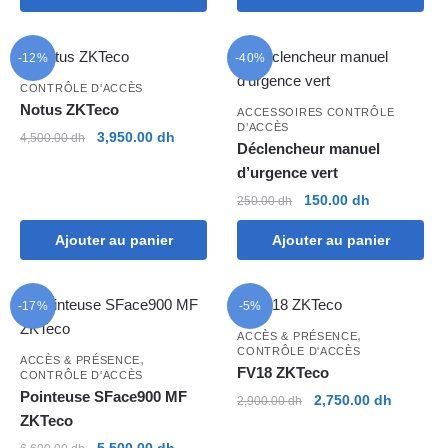
était :
est :
était :
est :
3,000.00 dh.
2,450.00 dh.
2,550.00 dh.
2,050.00
-12%
-40%
CONTRÔLE D'ACCÈS
Notus ZKTeco
ACCESSOIRES CONTRÔLE
D’ACCÈS
Le
Le
3,950.00
dh
4,500.00
dh
Déclencheur manuel
prix
prix
d’urgence vert
initial
actuel
Le
Le
150.00
dh
était :
est :
250.00
dh
prix
prix
4,500.00 dh.
3,950.00 dh.
Ajouter au panier
Ajouter au panier
initial
actuel
était :
est :
250.00 dh.
150.00 dh.
-17%
-5%
,
ACCÈS & PRÉSENCE
CONTRÔLE D'ACCÈS
,
ACCÈS & PRÉSENCE
FV18 ZKTeco
CONTRÔLE D'ACCÈS
Pointeuse SFace900 MF
Le
Le
2,750.00
dh
2,900.00
dh
ZKTeco
prix
prix
initial
actuel
Le
Le
5,500.00
dh