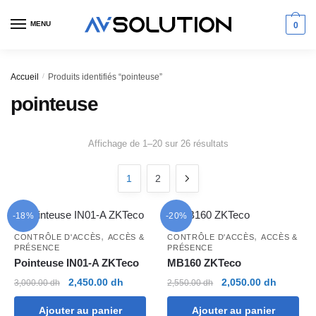
Skip
Skip
to
to
MENU
0
navigation
content
Accueil
/
Produits identifiés “pointeuse”
pointeuse
Trié
Affichage de 1–20 sur 26 résultats
du
plus
1
2
récent
au
plus
-18%
-20%
ancien
,
,
CONTRÔLE D'ACCÈS
ACCÈS &
CONTRÔLE D'ACCÈS
ACCÈS &
PRÉSENCE
PRÉSENCE
Pointeuse IN01-A ZKTeco
MB160 ZKTeco
Le
Le
Le
Le
2,450.00
dh
2,050.00
dh
3,000.00
dh
2,550.00
dh
prix
prix
prix
prix
Ajouter au panier
Ajouter au panier
initial
actuel
initial
actuel