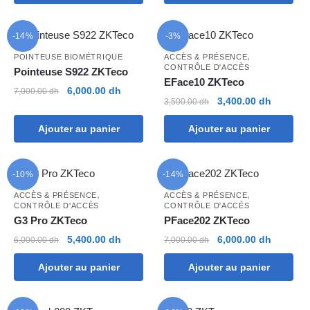
était :
est :
était :
est :
4,500.00 dh.
4,100.00 dh.
8,000.00 dh.
7,000.00
-14%
-3%
,
POINTEUSE BIOMÉTRIQUE
ACCÈS & PRÉSENCE
CONTRÔLE D'ACCÈS
Pointeuse S922 ZKTeco
EFace10 ZKTeco
Le
Le
6,000.00
dh
7,000.00
dh
Le
Le
3,400.00
dh
3,500.00
dh
prix
prix
prix
prix
initial
actuel
Ajouter au panier
Ajouter au panier
initial
actuel
était :
est :
était :
est :
7,000.00 dh.
6,000.00 dh.
3,500.00 dh.
3,400.00
-10%
-14%
,
,
ACCÈS & PRÉSENCE
ACCÈS & PRÉSENCE
CONTRÔLE D'ACCÈS
CONTRÔLE D'ACCÈS
G3 Pro ZKTeco
PFace202 ZKTeco
Le
Le
Le
Le
5,400.00
dh
6,000.00
dh
6,000.00
dh
7,000.00
dh
prix
prix
prix
prix
Ajouter au panier
Ajouter au panier
initial
actuel
initial
actuel
était :
est :
était :
est :
6,000.00 dh.
5,400.00 dh.
7,000.00 dh.
6,000.00