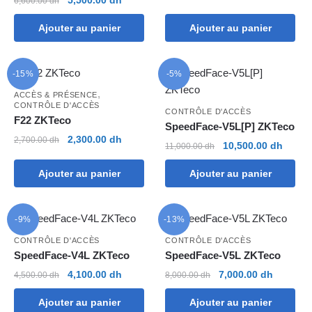
6,600.00
dh
était :
est :
prix
prix
2,900.00 dh.
2,750.00
Ajouter au panier
Ajouter au panier
initial
actuel
était :
est :
6,600.00 dh.
5,500.00 dh.
-15%
-5%
,
ACCÈS & PRÉSENCE
CONTRÔLE D'ACCÈS
CONTRÔLE D'ACCÈS
F22 ZKTeco
SpeedFace-V5L[P] ZKTeco
Le
Le
2,300.00
dh
2,700.00
dh
Le
Le
10,500.00
dh
11,000.00
dh
prix
prix
prix
prix
initial
actuel
Ajouter au panier
Ajouter au panier
initial
actuel
était :
est :
était :
est :
2,700.00 dh.
2,300.00 dh.
11,000.00 dh.
10,500
-9%
-13%
CONTRÔLE D'ACCÈS
CONTRÔLE D'ACCÈS
SpeedFace-V4L ZKTeco
SpeedFace-V5L ZKTeco
Le
Le
Le
Le
4,100.00
dh
7,000.00
dh
4,500.00
dh
8,000.00
dh
prix
prix
prix
prix
Ajouter au panier
Ajouter au panier
initial
actuel
initial
actuel