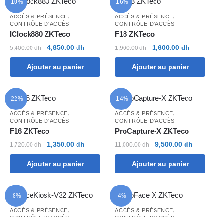
-10%
-16%
,
,
ACCÈS & PRÉSENCE
ACCÈS & PRÉSENCE
CONTRÔLE D'ACCÈS
CONTRÔLE D'ACCÈS
IClock880 ZKTeco
F18 ZKTeco
Le
Le
Le
Le
4,850.00
dh
1,600.00
dh
5,400.00
dh
1,900.00
dh
prix
prix
prix
prix
Ajouter au panier
Ajouter au panier
initial
actuel
initial
actuel
était :
est :
était :
est :
5,400.00 dh.
4,850.00 dh.
1,900.00 dh.
1,600.00
-22%
-14%
,
,
ACCÈS & PRÉSENCE
ACCÈS & PRÉSENCE
CONTRÔLE D'ACCÈS
CONTRÔLE D'ACCÈS
F16 ZKTeco
ProCapture-X ZKTeco
Le
Le
Le
Le
1,350.00
dh
9,500.00
dh
1,720.00
dh
11,000.00
dh
prix
prix
prix
prix
Ajouter au panier
Ajouter au panier
initial
actuel
initial
actuel
était :
est :
était :
est :
1,720.00 dh.
1,350.00 dh.
11,000.00 dh.
9,500.0
-8%
-4%
,
,
ACCÈS & PRÉSENCE
ACCÈS & PRÉSENCE