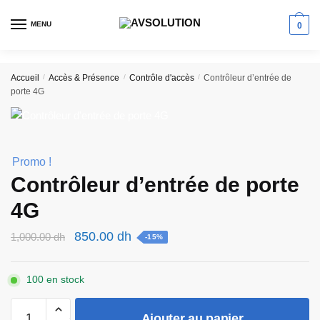
Skip
Skip
to
to
MENU
0
navigation
content
Accueil
/
Accès & Présence
/
Contrôle d'accès
/
Contrôleur d’entrée de
porte 4G
Promo !
Contrôleur d’entrée de porte
4G
Le
Le
850.00
dh
1,000.00
dh
-15%
prix
prix
initial
actuel
100 en stock
était :
est :
quantité
1,000.00 dh.
850.00 dh.
Ajouter au panier