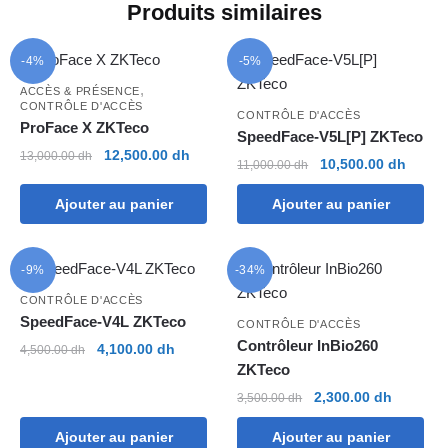
Produits similaires
-4%
-5%
,
ACCÈS & PRÉSENCE
CONTRÔLE D'ACCÈS
CONTRÔLE D'ACCÈS
ProFace X ZKTeco
SpeedFace-V5L[P] ZKTeco
Le
Le
12,500.00
dh
13,000.00
dh
Le
Le
10,500.00
dh
11,000.00
dh
prix
prix
prix
prix
initial
actuel
Ajouter au panier
Ajouter au panier
initial
actuel
était :
est :
était :
est :
13,000.00 dh.
12,500.00 dh.
11,000.00 dh.
10,500
-9%
-34%
CONTRÔLE D'ACCÈS
SpeedFace-V4L ZKTeco
CONTRÔLE D'ACCÈS
Contrôleur InBio260
Le
Le
4,100.00
dh
4,500.00
dh
ZKTeco
prix
prix
initial
actuel
Le
Le
2,300.00
dh
3,500.00
dh
était :
est :
prix
prix
4,500.00 dh.
4,100.00 dh.
Ajouter au panier
Ajouter au panier
initial
actuel