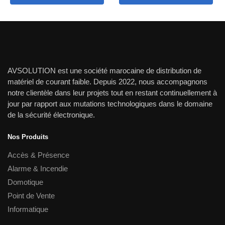
était :
est :
3,500.00 dh.
2,300.00
AVSOLUTION est une société marocaine de distribution de
matériel de courant faible. Depuis 2022, nous accompagnons
notre clientèle dans leur projets tout en restant continuellement à
jour par rapport aux mutations technologiques dans le domaine
de la sécurité électronique.
Nos Produits
Accès & Présence
Alarme & Incendie
Domotique
Point de Vente
Informatique