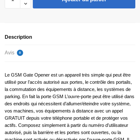
de
Contrôleur
d'entrée
de
porte
Description
4G
Avis
0
Le GSM Gate Opener est un appareil très simple qui peut être
utilisé pour l’accès autorisé aux portes, le contrôle des portails,
la commutation des équipements à distance, les systèmes de
parking. En fait la porte GSM L’ouvre-porte peut être utilisé dans
des endroits qui nécessitent d’allumer/éteindre votre système,
vos machines, vos équipements à distance avec un appel
GRATUIT depuis votre téléphone portable et de protéger vos
actifs. Composez simplement à partir du numéro d’utilisateur
autorisé, puis la barrière et les portes sont ouvertes, ou la
machine sont activés ou désactivés par l’ouvre-porte GSM. Il