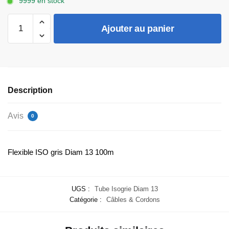
9999 en stock
quantité
Ajouter au panier
de
Flexible
ISO
gris
Diam
Description
13
100m
Avis
0
Flexible ISO gris Diam 13 100m
UGS :
Tube Isogrie Diam 13
Catégorie :
Câbles & Cordons