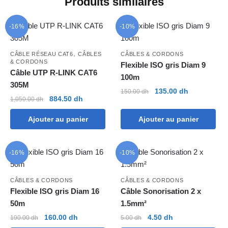
Produits similaires
-16%
-10%
,
CÂBLE RÉSEAU CAT6
CÂBLES
CÂBLES & CORDONS
& CORDONS
Flexible ISO gris Diam 9
Câble UTP R-LINK CAT6
100m
305M
Le
Le
135.00
dh
150.00
dh
Le
Le
884.50
dh
1,050.00
dh
prix
prix
prix
prix
initial
actuel
Ajouter au panier
Ajouter au panier
initial
actuel
était :
est :
était :
est :
150.00 dh.
135.00 dh.
1,050.00 dh.
884.50 dh.
-16%
-10%
CÂBLES & CORDONS
CÂBLES & CORDONS
Flexible ISO gris Diam 16
Câble Sonorisation 2 x
50m
1.5mm²
Le
Le
Le
Le
160.00
dh
4.50
dh
190.00
dh
5.00
dh