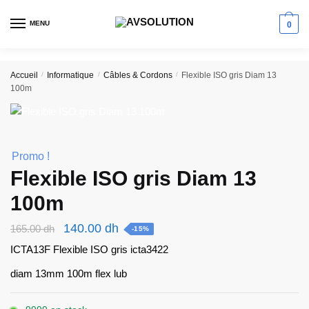
Skip
Skip
to
to
MENU
0
navigation
content
Accueil
/
Informatique
/
Câbles & Cordons
/
Flexible ISO gris Diam 13
100m
Promo !
Flexible ISO gris Diam 13
100m
Le
Le
140.00
dh
165.00
dh
-15%
prix
prix
ICTA13F Flexible ISO gris icta3422
initial
actuel
diam 13mm 100m flex lub
était :
est :
165.00 dh.
140.00 dh.