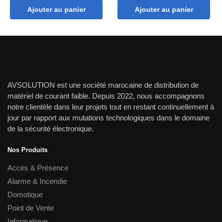
prix
prix
prix
prix
Ajouter au panier
Ajouter au panier
initial
actuel
initial
actuel
était :
est :
était :
est :
190.00 dh.
160.00 dh.
5.00 dh.
4.50 dh.
AVSOLUTION est une société marocaine de distribution de
matériel de courant faible. Depuis 2022, nous accompagnons
notre clientèle dans leur projets tout en restant continuellement à
jour par rapport aux mutations technologiques dans le domaine
de la sécurité électronique.
Nos Produits
Accès & Présence
Alarme & Incendie
Domotique
Point de Vente
Informatique