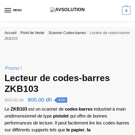
Skip
Skip
to
to
MENU
0
navigation
content
Accueil
/
Point de Vente
/
Scanner Codes-barres
/
Lecteur de codes-barres
ZKB103
Promo !
Lecteur de codes-barres
ZKB103
Le
Le
800.00
dh
900.00
dh
-11%
prix
prix
Le
ZKB103
est un scanner de
codes-barres
industriel à main
initial
actuel
unidimensionnel de type
pistolet
qui offre de bonnes
performances de lecture. Il peut facilement lire les codes-barres
était :
est :
sur différents supports tels que
le papier
,
la
900.00 dh.
800.00 dh.