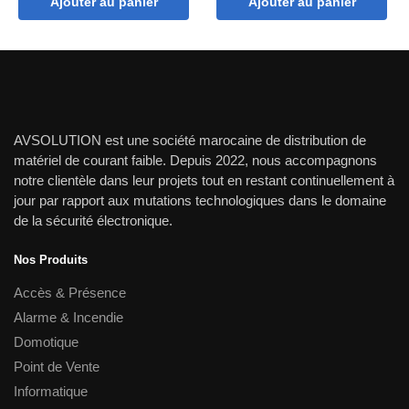
Ajouter au panier
Ajouter au panier
initial
actuel
initial
actuel
était :
est :
était :
est :
750.00 dh.
650.00 dh.
2,100.00 dh.
1,900.00
AVSOLUTION est une société marocaine de distribution de
matériel de courant faible. Depuis 2022, nous accompagnons
notre clientèle dans leur projets tout en restant continuellement à
jour par rapport aux mutations technologiques dans le domaine
de la sécurité électronique.
Nos Produits
Accès & Présence
Alarme & Incendie
Domotique
Point de Vente
Informatique