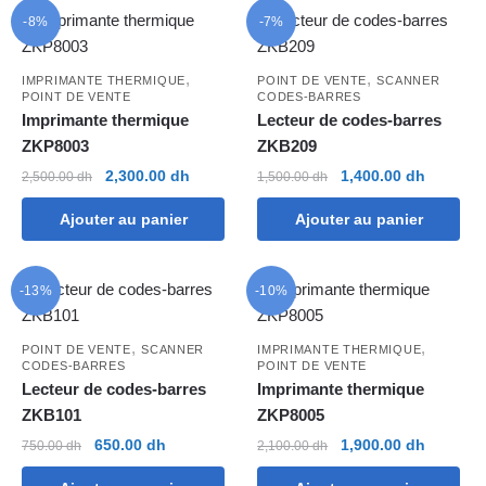
-8%
-7%
,
,
IMPRIMANTE THERMIQUE
POINT DE VENTE
SCANNER
POINT DE VENTE
CODES-BARRES
Imprimante thermique
Lecteur de codes-barres
ZKP8003
ZKB209
Le
Le
Le
Le
2,300.00
dh
1,400.00
dh
2,500.00
dh
1,500.00
dh
prix
prix
prix
prix
Ajouter au panier
Ajouter au panier
initial
actuel
initial
actuel
était :
est :
était :
est :
2,500.00 dh.
2,300.00 dh.
1,500.00 dh.
1,400.00
-13%
-10%
,
,
POINT DE VENTE
SCANNER
IMPRIMANTE THERMIQUE
CODES-BARRES
POINT DE VENTE
Lecteur de codes-barres
Imprimante thermique
ZKB101
ZKP8005
Le
Le
Le
Le
650.00
dh
1,900.00
dh
750.00
dh
2,100.00
dh
prix
prix
prix
prix