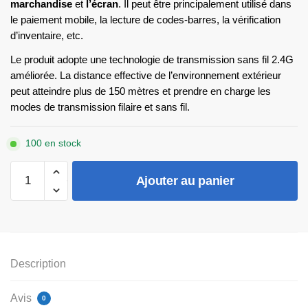
marchandise
et
l’écran
. Il peut être principalement utilisé dans
le paiement mobile, la lecture de codes-barres, la vérification
d’inventaire, etc.
Le produit adopte une technologie de transmission sans fil 2.4G
améliorée. La distance effective de l’environnement extérieur
peut atteindre plus de 150 mètres et prendre en charge les
modes de transmission filaire et sans fil.
100 en stock
quantité
Ajouter au panier
de
Lecteur
de
codes-
barres
Description
ZKB103
Avis
0