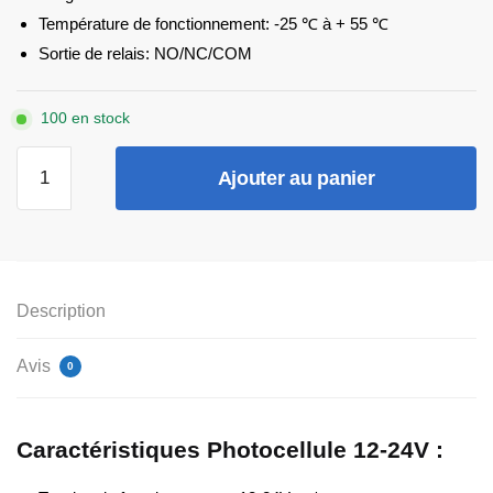
Température de fonctionnement: -25 ℃ à + 55 ℃
Sortie de relais: NO/NC/COM
100 en stock
quantité
Ajouter au panier
de
PHOTOCELLULES
12-
24
VAC/DC
Description
Avis
0
Caractéristiques Photocellule 12-24V :