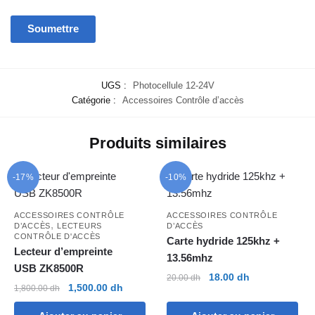
UGS :
Photocellule 12-24V
Catégorie :
Accessoires Contrôle d’accès
Produits similaires
-17%
-10%
ACCESSOIRES CONTRÔLE
ACCESSOIRES CONTRÔLE
,
D’ACCÈS
LECTEURS
D’ACCÈS
CONTRÔLE D'ACCÈS
Carte hydride 125khz +
Lecteur d’empreinte
13.56mhz
USB ZK8500R
Le
Le
18.00
dh
20.00
dh
Le
Le
1,500.00
dh
1,800.00
dh
prix
prix
prix
prix
initial
actuel