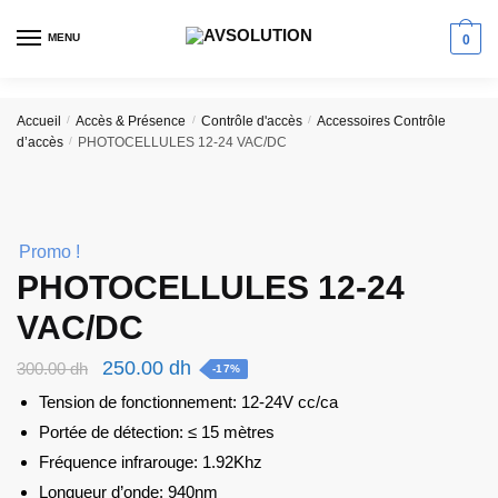
Skip
Skip
to
to
MENU
0
navigation
content
Accueil
/
Accès & Présence
/
Contrôle d'accès
/
Accessoires Contrôle
d’accès
/
PHOTOCELLULES 12-24 VAC/DC
Promo !
PHOTOCELLULES 12-24
VAC/DC
Le
Le
250.00
dh
300.00
dh
-17%
prix
prix
Tension de fonctionnement: 12-24V cc/ca
initial
actuel
Portée de détection: ≤ 15 mètres
était :
est :
Fréquence infrarouge: 1.92Khz
300.00 dh.
250.00 dh.
Longueur d’onde: 940nm