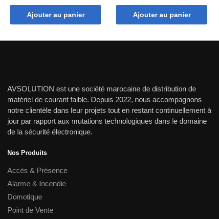
prix
prix
prix
prix
Ajouter au panier
Ajouter au panier
initial
actuel
initial
actuel
était :
est :
était :
est :
3,750.00 dh.
3,200.00 dh.
3,750.00 dh.
3,300.00
AVSOLUTION est une société marocaine de distribution de
matériel de courant faible. Depuis 2022, nous accompagnons
notre clientèle dans leur projets tout en restant continuellement à
jour par rapport aux mutations technologiques dans le domaine
de la sécurité électronique.
Nos Produits
Accès & Présence
Alarme & Incendie
Domotique
Point de Vente