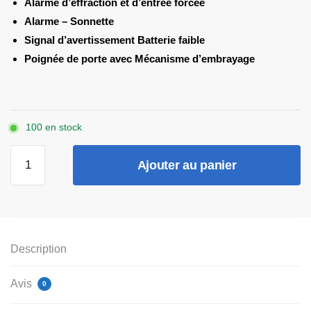
Alarme d’effraction et d’entrée forcée
Alarme – Sonnette
Signal d’avertissement Batterie faible
Poignée de porte avec Mécanisme d’embrayage
100 en stock
quantité
Ajouter au panier
de
Serrure
intelligente
avec
empreinte
Description
digitale
Avis
0