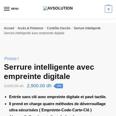
Skip
Skip
to
to
MENU
0
navigation
content
Accueil
/
Accès & Présence
/
Contrôle d'accès
/
Serrure intelligente
/
Serrure intelligente avec empreinte digitale
Promo !
Serrure intelligente avec
empreinte digitale
Le
Le
2,900.00
dh
3,000.00
dh
-3%
prix
prix
Entrée sans clé avec empreinte digitale et pavé tactile.
initial
actuel
Il prend en charge quatre méthodes de déverrouillage
était :
est :
ultra-sécurisées ( Empreinte-Code-Carte-Clé )
3,000.00 dh.
2,900.00 dh.