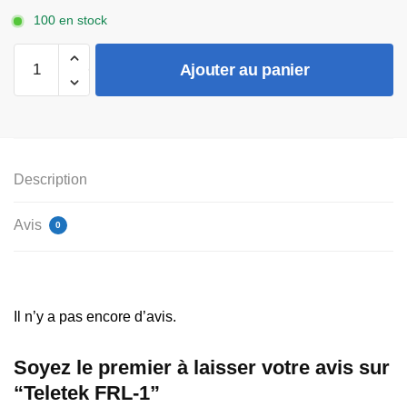
100 en stock
quantité
Ajouter au panier
de
Teletek
FRL-
1
Description
Avis
0
Il n’y a pas encore d’avis.
Soyez le premier à laisser votre avis sur
“Teletek FRL-1”