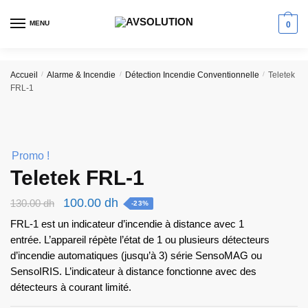
Skip
Skip
to
to
MENU
0
navigation
content
Accueil
/
Alarme & Incendie
/
Détection Incendie Conventionnelle
/
Teletek
FRL-1
Promo !
Teletek FRL-1
Le
Le
100.00
dh
130.00
dh
-23%
prix
prix
FRL-1 est un indicateur d’incendie à distance avec 1
initial
actuel
entrée. L’appareil répète l’état de 1 ou plusieurs détecteurs
d’incendie automatiques (jusqu’à 3) série SensoMAG ou
était :
est :
SensoIRIS. L’indicateur à distance fonctionne avec des
130.00 dh.
100.00 dh.
détecteurs à courant limité.