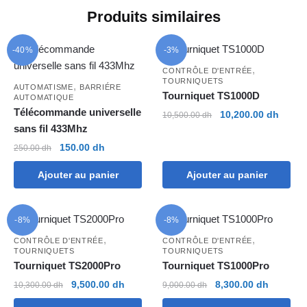
Produits similaires
-40%
-3%
,
CONTRÔLE D'ENTRÉE
TOURNIQUETS
,
AUTOMATISME
BARRIÉRE
Tourniquet TS1000D
AUTOMATIQUE
Télécommande universelle
Le
Le
10,200.00
dh
10,500.00
dh
sans fil 433Mhz
prix
prix
initial
actuel
Le
Le
150.00
dh
250.00
dh
était :
est :
prix
prix
10,500.00 dh.
10,200
Ajouter au panier
Ajouter au panier
initial
actuel
était :
est :
250.00 dh.
150.00 dh.
-8%
-8%
,
,
CONTRÔLE D'ENTRÉE
CONTRÔLE D'ENTRÉE
TOURNIQUETS
TOURNIQUETS
Tourniquet TS2000Pro
Tourniquet TS1000Pro
Le
Le
Le
Le
9,500.00
dh
8,300.00
dh
10,300.00
dh
9,000.00
dh
prix
prix
prix
prix