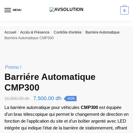
Skip
Skip
to
to
MENU
0
navigation
content
Accueil
/
Accès & Présence
/
Contrôle d'entrée
/
Barriére Automatique
/
Barriére Automatique CMP300
Promo !
Barriére Automatique
CMP300
Le
Le
7,500.00
dh
10,800.00
dh
-31%
prix
prix
La barrière automatique pour véhicules
CMP300
est équipée
initial
actuel
d’un bras télescopique qui permet le changement de direction en
fonction de l’application du site et d’un boîtier argenté avec LED
était :
est :
intégrée qui indique l’état de la barrière de stationnement, offrant
10,800.00 dh.
7,500.00 dh.