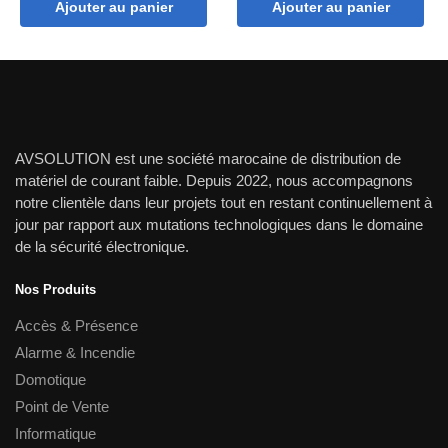
Ajouter au panier
Ajouter au panier
initial
actuel
initial
actuel
était :
est :
était :
est :
10,300.00 dh.
9,500.00 dh.
9,000.00 dh.
8,300.00
AVSOLUTION est une société marocaine de distribution de
matériel de courant faible. Depuis 2022, nous accompagnons
notre clientèle dans leur projets tout en restant continuellement à
jour par rapport aux mutations technologiques dans le domaine
de la sécurité électronique.
Nos Produits
Accès & Présence
Alarme & Incendie
Domotique
Point de Vente
Informatique