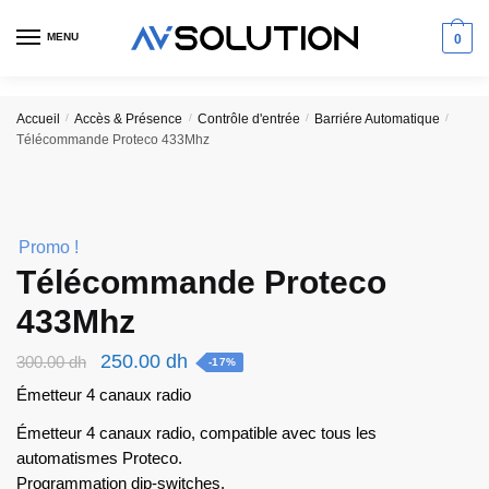
Skip
Skip
to
to
MENU
0
navigation
content
Accueil
/
Accès & Présence
/
Contrôle d'entrée
/
Barriére Automatique
/
Télécommande Proteco 433Mhz
Promo !
Télécommande Proteco
433Mhz
Le
Le
250.00
dh
300.00
dh
-17%
prix
prix
Émetteur 4 canaux radio
initial
actuel
Émetteur 4 canaux radio, compatible avec tous les
était :
est :
automatismes Proteco.
300.00 dh.
250.00 dh.
Programmation dip-switches.