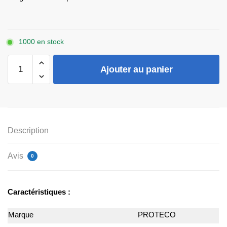
1000 en stock
quantité
Ajouter au panier
de
Télécommande
Proteco
433Mhz
Description
Avis
0
Caractéristiques :
Marque
PROTECO