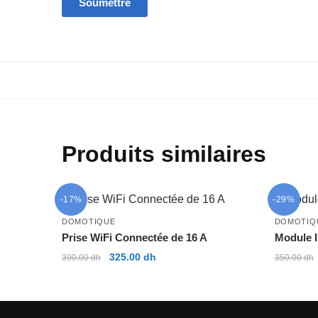
Produits similaires
-17%
-29%
DOMOTIQUE
DOMOTIQ
Prise WiFi Connectée de 16 A
Module I
Le
Le
325.00
dh
390.00
dh
350.00
dh
prix
prix
initial
actuel
était :
est :