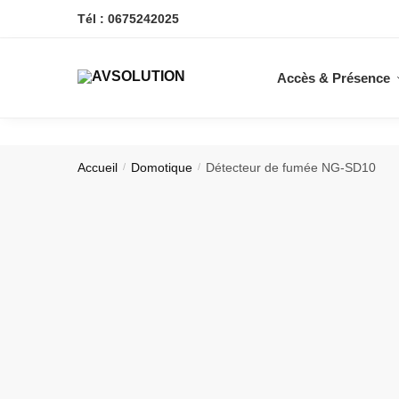
Skip
Skip
Tél : 0675242025
to
to
navigation
content
Accès & Présence
Accueil
Domotique
Détecteur de fumée NG-SD10
/
/