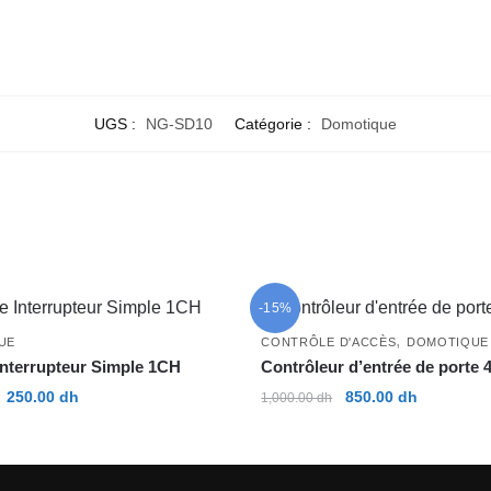
UGS :
NG-SD10
Catégorie :
Domotique
-15%
,
UE
CONTRÔLE D'ACCÈS
DOMOTIQUE
nterrupteur Simple 1CH
Contrôleur d’entrée de porte 
Le
Le
Le
Le
250.00
dh
850.00
dh
1,000.00
dh
prix
prix
prix
prix
initial
actuel
initial
actuel
était :
est :
était :
est :