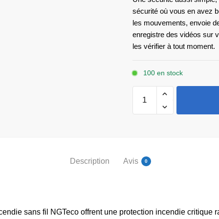
sécurité où vous en avez b
les mouvements, envoie des
enregistre des vidéos sur 
les vérifier à tout moment.
100 en stock
quantité
de
Détecteur
de
fumée
NG-
Description
Avis
0
SD10
endie sans fil NGTeco offrent une protection incendie critique 