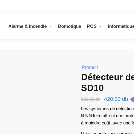
Alarme & Incendie
Domotique
POS
Informatiqu
Promo !
Détecteur d
SD10
Le
Le
420.00
dh
500.00
dh
prix
pr
Les systèmes de détection
fil NGTeco offrent une prote
initial
ac
à moindre coût, avec une fonc
était :
est
500.00 dh.
42
Une sécurité aussi simple