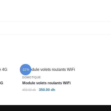
-22%
DOMOTIQUE
4G
Module volets roulants WiFi
Le
Le
350.00
dh
450.00
dh
prix
prix
initial
actuel
était :
est :