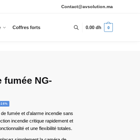
Contact@avsolution.ma
e
Coffres forts
0.00
dh
0
e fumée NG-
-16%
ix
 de fumée et d’alarme incendie sans
ction incendie critique rapidement et
tuel
tionnalité et une flexibilité totales.
 :
0.00 dh.
, placez simplement la caméra de