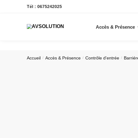
Skip
Skip
Tél : 0675242025
to
to
navigation
content
Accès & Présence
Accueil
Accès & Présence
Contrôle d'entrée
Barrié
/
/
/