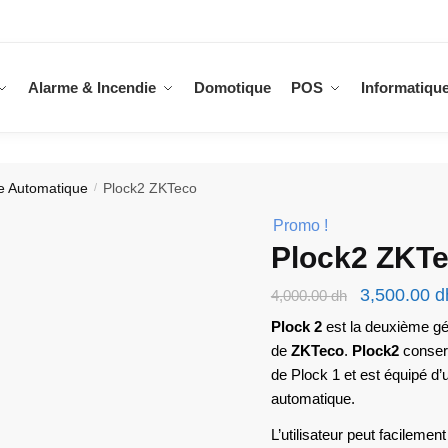
Alarme & Incendie
Domotique
POS
Informatiqu
re Automatique
Plock2 ZKTeco
/
Promo !
Plock2 ZKT
Le
3,500.00
d
4,000.00
dh
prix
Plock 2
est la deuxième gé
de
ZKTeco
.
Plock2
initial
conserv
de Plock 1 et est équipé d’
était :
automatique.
4,000.00 d
L’utilisateur peut facileme