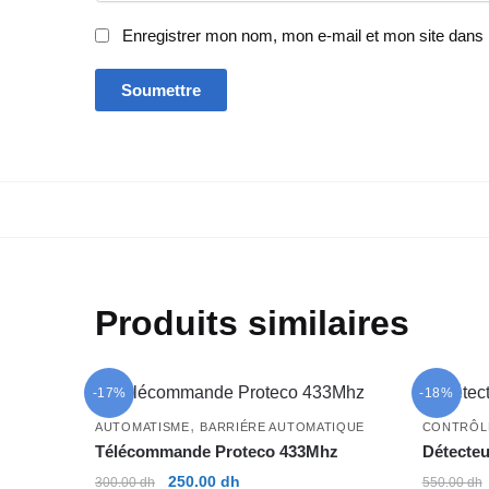
Enregistrer mon nom, mon e-mail et mon site dans
Produits similaires
-17%
-18%
,
AUTOMATISME
BARRIÉRE AUTOMATIQUE
CONTRÔL
Télécommande Proteco 433Mhz
Détecteu
Le
Le
250.00
dh
300.00
dh
550.00
dh