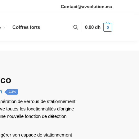
Contact@avsolution.ma
e
Coffres forts
0.00
dh
0
eco
Le
h
-13%
prix
nération de verrous de stationnement
e toutes les fonctionnalités d’origine
actuel
une nouvelle fonction de détection
est :
h.
3,500.00 dh.
nt gérer son espace de stationnement