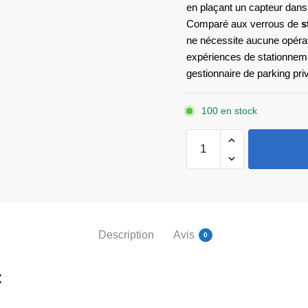
en plaçant un capteur dans 
Comparé aux verrous de
s
ne nécessite aucune opérat
expériences de stationneme
gestionnaire de parking pr
100 en stock
quantité
de
Plock2
ZKTeco
Description
Avis
0
: