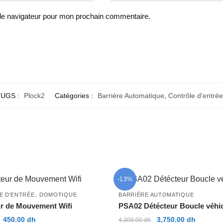
 le navigateur pour mon prochain commentaire.
UGS :
Plock2
Catégories :
Barriére Automatique
,
Contrôle d'entrée
-13%
,
E D'ENTRÉE
DOMOTIQUE
BARRIÉRE AUTOMATIQUE
r de Mouvement Wifi
PSA02 Détécteur Boucle véhi
Le
Le
Le
Le
450.00
dh
3,750.00
dh
4,300.00
dh