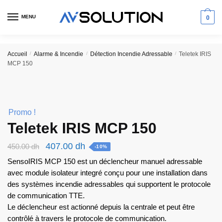
Skip
Skip
to
to
MENU
0
navigation
content
Accueil
/
Alarme & Incendie
/
Détection Incendie Adressable
/
Teletek IRIS
MCP 150
Promo !
Teletek IRIS MCP 150
Le
Le
407.00
dh
450.00
dh
-10%
prix
prix
SensoIRIS MCP 150 est un déclencheur manuel adressable
initial
actuel
avec module isolateur integré conçu pour une installation dans
des systèmes incendie adressables qui supportent le protocole
était :
est :
de communication TTE.
450.00 dh.
407.00 dh.
Le déclencheur est actionné depuis la centrale et peut être
contrôlé à travers le protocole de communication.