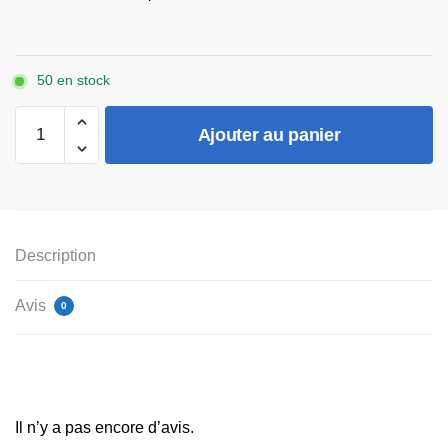
50 en stock
quantité
Ajouter au panier
de
Teletek
IRIS
MCP
150
Description
Avis
0
Il n’y a pas encore d’avis.