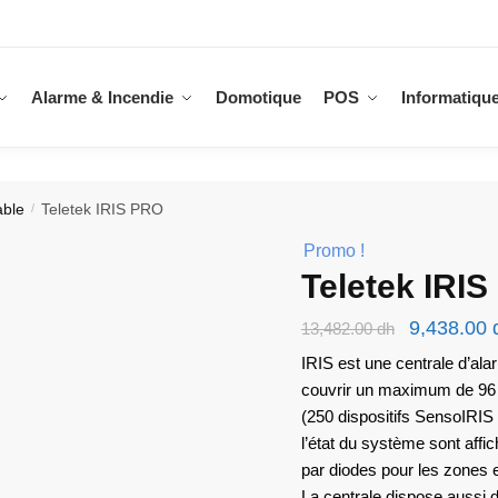
Alarme & Incendie
Domotique
POS
Informatiqu
able
Teletek IRIS PRO
/
Promo !
Teletek IRI
Le
9,438.00
13,482.00
dh
prix
IRIS est une centrale d’al
couvrir un maximum de 96 
initial
(250 dispositifs SensoIRIS 
était :
l’état du système sont affi
13,482.00
par diodes pour les zones 
La centrale dispose aussi 