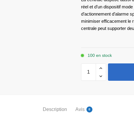
réel et d’un dispositif mode
d’actionnement d’alarme sp
minimiser efficacement le 
centrale peut supporter de
100 en stock
quantité
de
Teletek
IRIS
PRO
Description
Avis
0