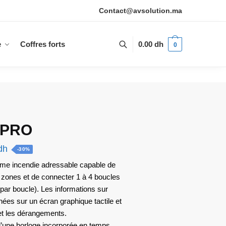
Contact@avsolution.ma
e
Coffres forts
0.00
dh
0
S PRO
Le
dh
-30%
prix
arme incendie adressable capable de
zones et de connecter 1 à 4 boucles
actuel
par boucle). Les informations sur
est :
chées sur un écran graphique tactile et
 dh.
9,438.00 dh.
et les dérangements.
d’une horloge incorporée en temps