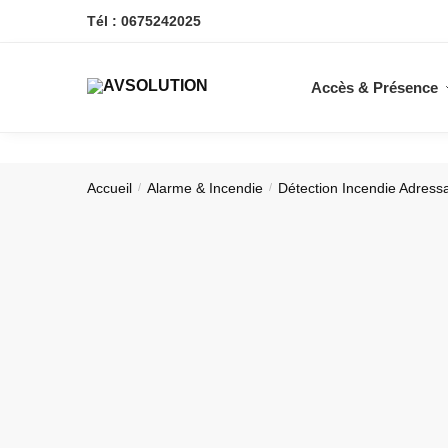
Skip
Skip
Tél : 0675242025
to
to
navigation
content
Accès & Présence
Accueil
Alarme & Incendie
Détection Incendie Adress
/
/