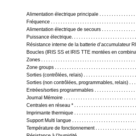
Alimentation électrique principale . . . . . . . . . . . . . . .
Fréquence . . . . . . . . . . . . . . . . . . . . . . . . . . . . . . . . . .
Alimentation électrique de secours . . . . . . . . . . . . . . .
Puissance électrique. . . . . . . . . . . . . . . . . . . . . . . . . . . 
Résistance interne de la batterie d’accumulateur RI . . . 
Boucles (IRIS SS et IRIS TTE montées en combinaiso
Zones . . . . . . . . . . . . . . . . . . . . . . . . . . . . . . . . . . . . . . .
Zone groups . . . . . . . . . . . . . . . . . . . . . . . . . . . . . . . . . .
Sorties (contrôlées, relais) . . . . . . . . . . . . . . . . . . . . . . . 
Sorties (non contrôlées, programmables, relais) . . . . .
Entrées/sorties programmables . . . . . . . . . . . . . . . . . . 
Journal Mémoire . . . . . . . . . . . . . . . . . . . . . . . . . . . 
Centrales en réseau * . . . . . . . . . . . . . . . . . . . . . . . . . 
Imprimante thermique . . . . . . . . . . . . . . . . . . . . . . . . . . 
Support Multi langue . . . . . . . . . . . . . . . . . . . . . . . . . . . 
Température de fonctionnement . . . . . . . . . . . . . . . . . .
Résistance à l’humidité . . . . . . . . . . . . . . . . . . . . . . .